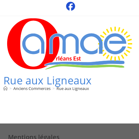
Skip
to
content
Rue aux Ligneaux
>
Anciens Commerces
>
Rue aux Ligneaux
Mentions légales