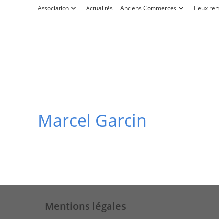
Skip
Association
Actualités
Anciens Commerces
Lieux re
to
content
Marcel Garcin
Mentions légales