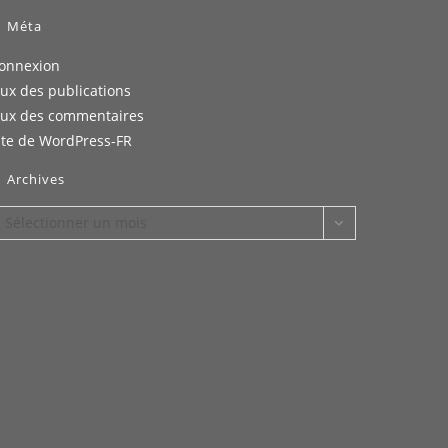
Méta
onnexion
lux des publications
lux des commentaires
ite de WordPress-FR
Archives
rchives
Sélectionner un mois