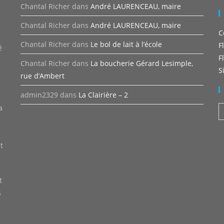
Chantal Richer
dans
André LAURENCEAU, maire
Chantal Richer
dans
André LAURENCEAU, maire
C
n
Chantal Richer
dans
Le bol de lait à l’école
F
é
F
Chantal Richer
dans
La boucherie Gérard Lesimple,
S
rue d’Ambert
admin2329
dans
La Clairière – 2
a
A
t
t
s