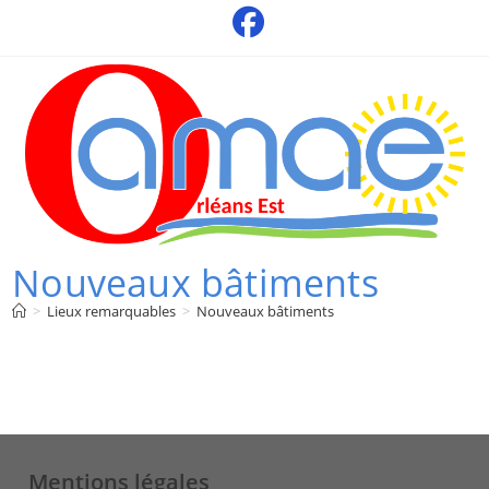
Skip
to
content
Nouveaux bâtiments
>
Lieux remarquables
>
Nouveaux bâtiments
Mentions légales