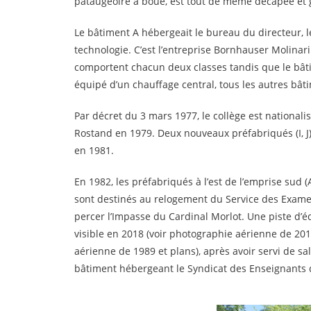
pataugeoire à boue, est tout de même décapée et g
Le bâtiment A hébergeait le bureau du directeur, les
technologie. C’est l’entreprise Bornhauser Molinari
comportent chacun deux classes tandis que le bâti
équipé d’un chauffage central, tous les autres bâ
Par décret du 3 mars 1977, le collège est national
Rostand en 1979. Deux nouveaux préfabriqués (I, J)
en 1981.
En 1982, les préfabriqués à l’est de l’emprise sud (A
sont destinés au relogement du Service des Examen
percer l’Impasse du Cardinal Morlot. Une piste d’éd
visible en 2018 (voir photographie aérienne de 201
aérienne de 1989 et plans), après avoir servi de s
bâtiment hébergeant le Syndicat des Enseignants de