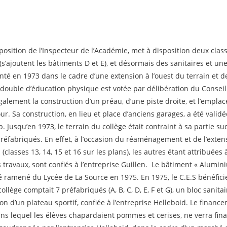
oposition de l’Inspecteur de l’Académie, met à disposition deux cla
’ajoutent les bâtiments D et E), et désormais des sanitaires et une
anté en 1973 dans le cadre d’une extension à l’ouest du terrain et
u double d’éducation physique est votée par délibération du Conseil
galement la construction d’un préau, d’une piste droite, et l’empla
our. Sa construction, en lieu et place d’anciens garages, a été vali
. Jusqu’en 1973, le terrain du collège était contraint à sa partie su
réfabriqués. En effet, à l’occasion du réaménagement et de l’exten
classes 13, 14, 15 et 16 sur les plans), les autres étant attribuées
travaux, sont confiés à l’entreprise Guillen. Le bâtiment « Aluminium
été ramené du Lycée de La Source en 1975. En 1975, le C.E.S bénéfi
 collège comptait 7 préfabriqués (A, B, C, D, E, F et G), un bloc sani
ion d’un plateau sportif, confiée à l’entreprise Helleboid. Le finance
ns lequel les élèves chapardaient pommes et cerises, ne verra final