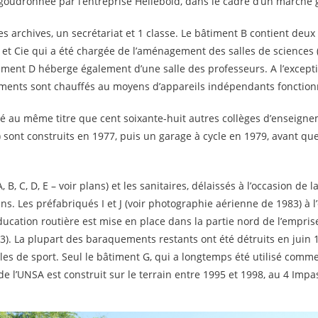
oudronnée par l’entreprise Helleboid, dans le cadre d’un marché gr
 archives, un secrétariat et 1 classe. Le bâtiment B contient deux s
 et Cie qui a été chargée de l’aménagement des salles de sciences (
ment D héberge également d’une salle des professeurs. A l’excepti
timents sont chauffés au moyens d’appareils indépendants fonction
isé au même titre que cent soixante-huit autres collèges d’enseigne
 sont construits en 1977, puis un garage à cycle en 1979, avant qu
, B, C, D, E – voir plans) et les sanitaires, délaissés à l’occasion de
s. Les préfabriqués I et J (voir photographie aérienne de 1983) à 
ucation routière est mise en place dans la partie nord de l’emprise 
3). La plupart des baraquements restants ont été détruits en juin 
alles de sport. Seul le bâtiment G, qui a longtemps été utilisé com
 l’UNSA est construit sur le terrain entre 1995 et 1998, au 4 Impa