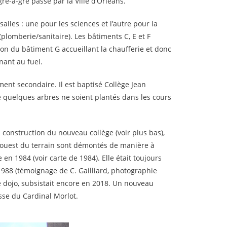
é-à-gré passé par la Ville d’Orléans.
alles : une pour les sciences et l’autre pour la
plomberie/sanitaire). Les bâtiments C, E et F
on du bâtiment G accueillant la chaufferie et donc
nant au fuel.
ment secondaire. Il est baptisé Collège Jean
e quelques arbres ne soient plantés dans les cours
 la construction du nouveau collège (voir plus bas),
l’ouest du terrain sont démontés de manière à
en 1984 (voir carte de 1984). Elle était toujours
1988 (témoignage de C. Gailliard, photographie
me dojo, subsistait encore en 2018. Un nouveau
sse du Cardinal Morlot.