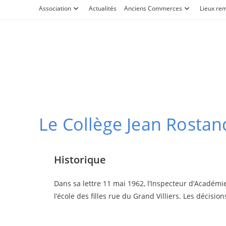
Skip
Association
Actualités
Anciens Commerces
Lieux re
to
content
Le Collège Jean Rostan
Historique
Dans sa lettre 11 mai 1962, l’Inspecteur d’Académi
l’école des filles rue du Grand Villiers. Les décis