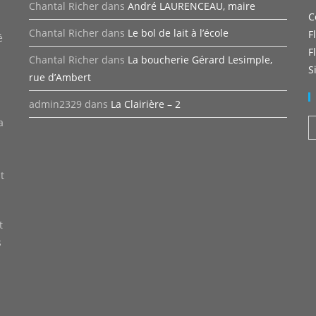
Chantal Richer
dans
André LAURENCEAU, maire
C
n
Chantal Richer
dans
Le bol de lait à l’école
F
é
F
Chantal Richer
dans
La boucherie Gérard Lesimple,
S
rue d’Ambert
admin2329
dans
La Clairière – 2
a
A
t
t
s