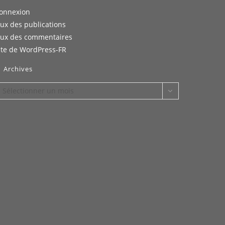
onnexion
lux des publications
lux des commentaires
ite de WordPress-FR
Archives
rchives
Sélectionner un mois