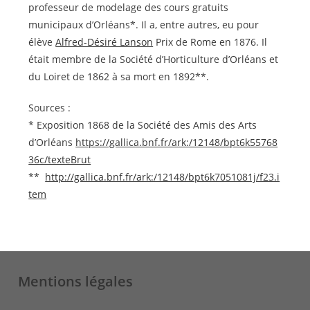
professeur de modelage des cours gratuits
municipaux d’Orléans*. Il a, entre autres, eu pour
élève
Alfred-Désiré Lanson
Prix de Rome en 1876. Il
était membre de la Société d’Horticulture d’Orléans et
du Loiret de 1862 à sa mort en 1892**.
Sources :
* Exposition 1868 de la Société des Amis des Arts
d’Orléans
https://gallica.bnf.fr/ark:/12148/bpt6k55768
36c/texteBrut
** ͏‌
http://gallica.bnf.fr/ark:/12148/bpt6k7051081j/f23.i
tem
Mentions légales