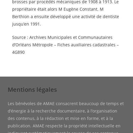
brosses par procédés mécaniques de 1908 à 1913. Le
propriétaire était alors M Eugène Constant. M
Berthion a ensuite développé une activité de dentiste
jusqu’en 1991.
Source : Archives Municipales et Communautaires
d’Orléans Métropole – Fiches auxiliaires cadastrales –
4G890
Mentions légales
Les bénévoles de AMAE consacrent beaucoup de temps et
d’énergie à la recherche documentaire, à l’organisation
des contenus, à la rédaction et mise en forme, et à la
publication. AMAE respecte la propriété intellectuelle en