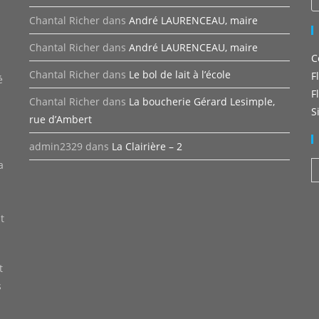
Chantal Richer
dans
André LAURENCEAU, maire
Chantal Richer
dans
André LAURENCEAU, maire
C
n
Chantal Richer
dans
Le bol de lait à l’école
F
é
F
Chantal Richer
dans
La boucherie Gérard Lesimple,
S
rue d’Ambert
admin2329
dans
La Clairière – 2
a
A
t
t
s