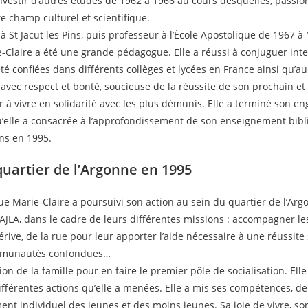
investir d’autres études de 1962 à 1966 au cours desquelles, passio
e champ culturel et scientifique.
 St Jacut les Pins, puis professeur à l’École Apostolique de 1967 à
e-Claire a été une grande pédagogue. Elle a réussi à conjuguer intel
té confiées dans différents collèges et lycées en France ainsi qu’a
avec respect et bonté, soucieuse de la réussite de son prochain et d
r à vivre en solidarité avec les plus démunis. Elle a terminé son
elle a consacrée à l’approfondissement de son enseignement bibliq
ns en 1995.
quartier de l’Argonne en 1995
e que Marie-Claire a poursuivi son action au sein du quartier de l’Arg
AJLA, dans le cadre de leurs différentes missions : accompagner les
érive, de la rue pour leur apporter l’aide nécessaire à une réussite s
 communautés confondues…
on de la famille pour en faire le premier pôle de socialisation. Elle
 différentes actions qu’elle a menées. Elle a mis ses compétences,
ent individuel des jeunes et des moins jeunes. Sa joie de vivre, so