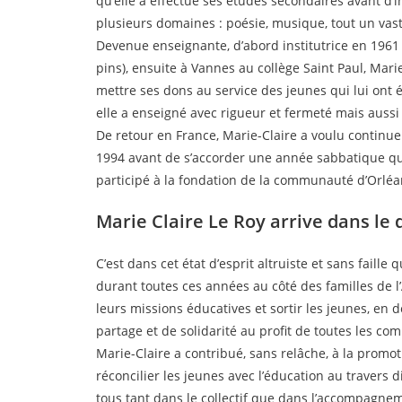
qu’elle a effectué ses études secondaires avant d’
plusieurs domaines : poésie, musique, tout un vast
Devenue enseignante, d’abord institutrice en 1961 à
pins), ensuite à Vannes au collège Saint Paul, Mari
mettre ses dons au service des jeunes qui lui ont é
elle a enseigné avec rigueur et fermeté mais aussi 
De retour en France, Marie-Claire a voulu continue
1994 avant de s’accorder une année sabbatique qu’
participé à la fondation de la communauté d’Orléa
Marie Claire Le Roy arrive dans le 
C’est dans cet état d’esprit altruiste et sans faill
durant toutes ces années au côté des familles de l’
leurs missions éducatives et sortir les jeunes, en d
partage et de solidarité au profit de toutes les
Marie-Claire a contribué, sans relâche, à la promoti
réconcilier les jeunes avec l’éducation au travers
tous tant dans le collectif que dans l’accompagnem