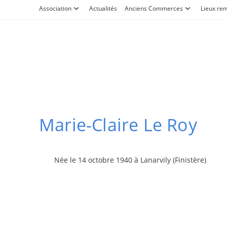
Skip
Association
Actualités
Anciens Commerces
Lieux re
to
content
Marie-Claire Le Roy
Née le 14 octobre 1940 à Lanarvily (Finistère)