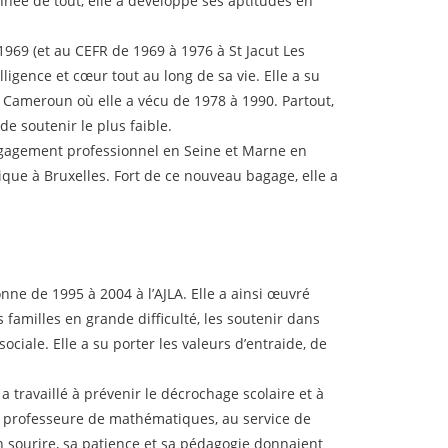
nnée de tout, elle a développé ses aptitudes en
 1969 (et au CEFR de 1969 à 1976 à St Jacut Les
ligence et cœur tout au long de sa vie. Elle a su
u Cameroun où elle a vécu de 1978 à 1990. Partout,
e soutenir le plus faible.
 engagement professionnel en Seine et Marne en
ue à Bruxelles. Fort de ce nouveau bagage, elle a
onne de 1995 à 2004 à l’AJLA. Elle a ainsi œuvré
 familles en grande difficulté, les soutenir dans
ociale. Elle a su porter les valeurs d’entraide, de
 a travaillé à prévenir le décrochage scolaire et à
 de professeure de mathématiques, au service de
n sourire, sa patience et sa pédagogie donnaient