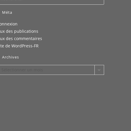
Méta
onnexion
lux des publications
lux des commentaires
ite de WordPress-FR
Archives
rchives
Sélectionner un mois