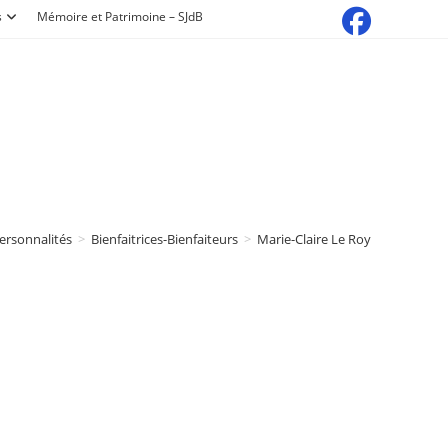
s
Mémoire et Patrimoine – SJdB
ersonnalités
>
Bienfaitrices-Bienfaiteurs
>
Marie-Claire Le Roy