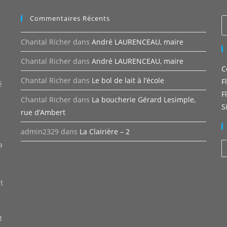
Commentaires Récents
Chantal Richer
dans
André LAURENCEAU, maire
Chantal Richer
dans
André LAURENCEAU, maire
C
n
Chantal Richer
dans
Le bol de lait à l’école
F
é
F
Chantal Richer
dans
La boucherie Gérard Lesimple,
S
rue d’Ambert
admin2329
dans
La Clairière – 2
a
A
t
t