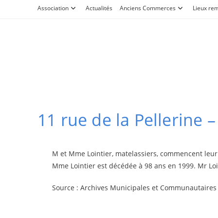
Skip
Association
Actualités
Anciens Commerces
Lieux re
to
content
11 rue de la Pellerine 
M et Mme Lointier, matelassiers, commencent leur ac
Mme Lointier est décédée à 98 ans en 1999. Mr Loi
Source : Archives Municipales et Communautaires d