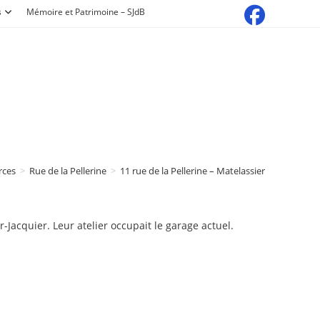
s
Mémoire et Patrimoine – SJdB
rces
>
Rue de la Pellerine
>
11 rue de la Pellerine – Matelassier
-Jacquier. Leur atelier occupait le garage actuel.