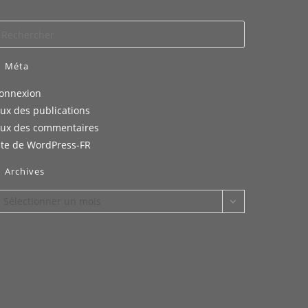
Méta
onnexion
lux des publications
lux des commentaires
ite de WordPress-FR
Archives
rchives
Sélectionner un mois