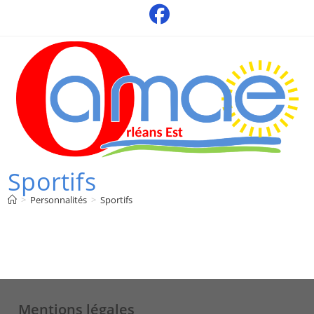
Skip
to
content
Sportifs
>
Personnalités
>
Sportifs
Mentions légales