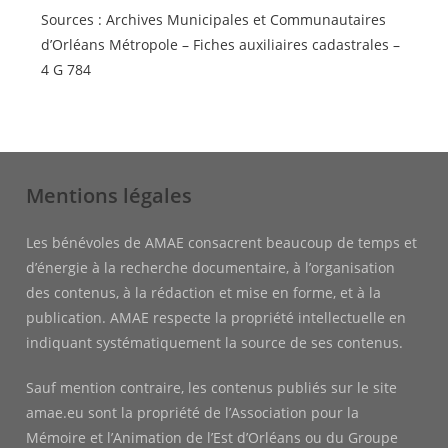
Sources : Archives Municipales et Communautaires
d’Orléans Métropole – Fiches auxiliaires cadastrales –
4 G 784
Mentions légales
Les bénévoles de AMAE consacrent beaucoup de temps et
d’énergie à la recherche documentaire, à l’organisation
des contenus, à la rédaction et mise en forme, et à la
publication. AMAE respecte la propriété intellectuelle en
indiquant systématiquement la source de ses contenus.
Sauf mention contraire, les contenus publiés sur le site
amae.eu sont la propriété de l’Association pour la
Mémoire et l’Animation de l’Est d’Orléans ou du Groupe