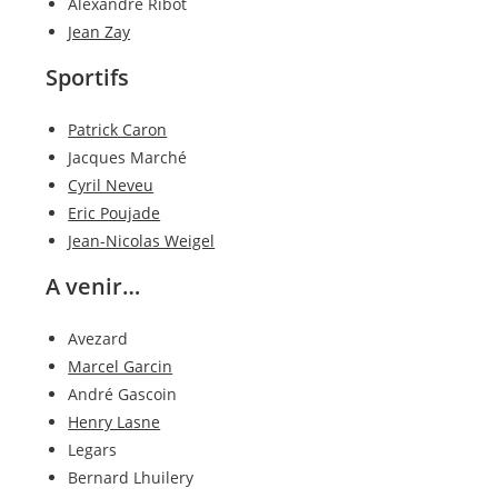
Alexandre Ribot
Jean Zay
Sportifs
Patrick Caron
Jacques Marché
Cyril Neveu
Eric Poujade
Jean-Nicolas Weigel
A venir…
Avezard
Marcel Garcin
André Gascoin
Henry Lasne
Legars
Bernard Lhuilery