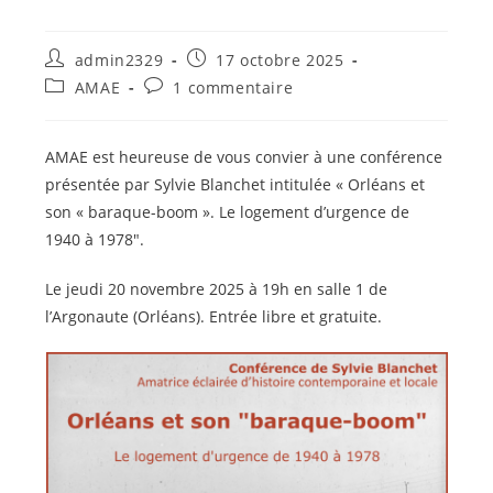
Auteur/autrice
Publication
admin2329
17 octobre 2025
de
publiée :
Post
Commentaires
AMAE
1 commentaire
la
category:
de
publication :
la
publication :
AMAE est heureuse de vous convier à une conférence
présentée par Sylvie Blanchet intitulée « Orléans et
son « baraque-boom ». Le logement d’urgence de
1940 à 1978″.
Le jeudi 20 novembre 2025 à 19h en salle 1 de
l’Argonaute (Orléans). Entrée libre et gratuite.