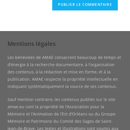
comment
votre
site
(facultatif)
Mentions légales
Les bénévoles de AMAE consacrent beaucoup de temps et
d’énergie à la recherche documentaire, à l’organisation
des contenus, à la rédaction et mise en forme, et à la
publication. AMAE respecte la propriété intellectuelle en
indiquant systématiquement la source de ses contenus.
Sauf mention contraire, les contenus publiés sur le site
amae.eu sont la propriété de l’Association pour la
Mémoire et l’Animation de l’Est d’Orléans ou du Groupe
Mémoire et Patrimoine du Comité des Sages de Saint-
Jean-de-Braye. Les textes et illustrations sont soumis aux