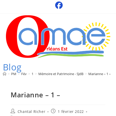
Skip
to
content
Blog
>
PM
>
Fév
>
1
>
Mémoire et Patrimoine - SJdB
>
Marianne – 1 –
Marianne – 1 –
Auteur/autrice
Publication
Chantal Richer
1 février 2022
de
publiée :