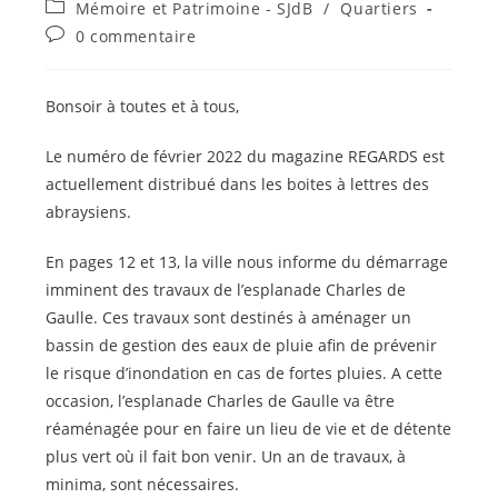
Post
Mémoire et Patrimoine - SJdB
/
Quartiers
la
category:
Commentaires
0 commentaire
publication :
de
la
publication :
Bonsoir à toutes et à tous,
Le numéro de février 2022 du magazine REGARDS est
actuellement distribué dans les boites à lettres des
abraysiens.
En pages 12 et 13, la ville nous informe du démarrage
imminent des travaux de l’esplanade Charles de
Gaulle. Ces travaux sont destinés à aménager un
bassin de gestion des eaux de pluie afin de prévenir
le risque d’inondation en cas de fortes pluies. A cette
occasion, l’esplanade Charles de Gaulle va être
réaménagée pour en faire un lieu de vie et de détente
plus vert où il fait bon venir. Un an de travaux, à
minima, sont nécessaires.