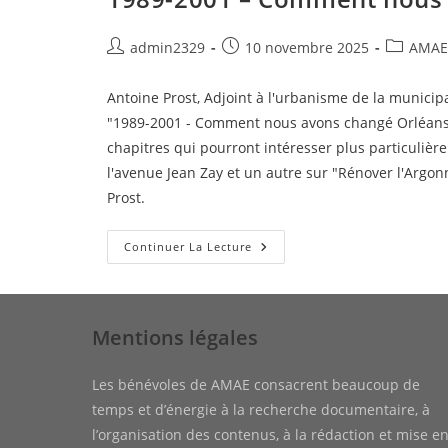
Novembre
À
La
Auteur/autrice
Publication
Post
admin2329
10 novembre 2025
AMAE
Librairie
Des
de
publiée :
category:
Temps
la
Modernes
Antoine Prost, Adjoint à l'urbanisme de la municipal
publication :
"1989-2001 - Comment nous avons changé Orléans". 
chapitres qui pourront intéresser plus particulière
l'avenue Jean Zay et un autre sur "Rénover l'Argonn
Prost.
1989-
Continuer La Lecture
2001
–
Comment
Nous
Avons
Changé
Mentions légales
Orléans
Les bénévoles de AMAE consacrent beaucoup de
temps et d’énergie à la recherche documentaire, à
l’organisation des contenus, à la rédaction et mise e