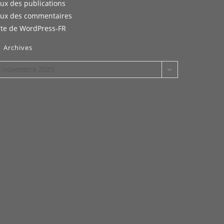
lux des publications
lux des commentaires
ite de WordPress-FR
Archives
rchives
novembre 2025