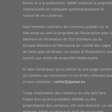
forme, et à la publication. AMAE respecte la propriét
intellectuelle en indiquant systématiquement la
source de ses contenus.
Sauf mention contraire, les contenus publiés sur le
site amae.eu sont la propriété de l’Association pour l
Mémoire et l’Animation de l’Est d’Orléans ou du
Groupe Mémoire et Patrimoine du Comité des Sages
de Saint-Jean-de-Braye. Les textes et illustrations son
soumis aux droits de propriété intellectuelle.
Si vous remarquez qu’un article ou une page contien
un contenu qui contrevient à ces droits, n’hésitez pa
à nous contacter :
contact[a]amae.eu
.
Toute réutilisation des contenus du site doit faire
l’objet d’un accord préalable d’AMAE ou des
propriétaires des contenus, s’ils sont distincts. Le cas
échéant, AMAE se réserve le droit de poursuites