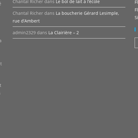
Chantal Richer
dans
Le bol de lait à l’école
F
é
F
Chantal Richer
dans
La boucherie Gérard Lesimple,
S
rue d’Ambert
admin2329
dans
La Clairière – 2
a
A
t
t
s