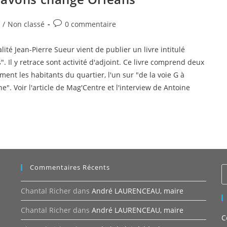
Commentaires
/
Non classé
0 commentaire
de
la
ité Jean-Pierre Sueur vient de publier un livre intitulé
publication :
Il y retrace sont activité d'adjoint. Ce livre comprend deux
ment les habitants du quartier, l'un sur "de la voie G à
e". Voir l'article de Mag'Centre et l'interview de Antoine
Commentaires Récents
Chantal Richer
dans
André LAURENCEAU, maire
Chantal Richer
dans
André LAURENCEAU, maire
C
n