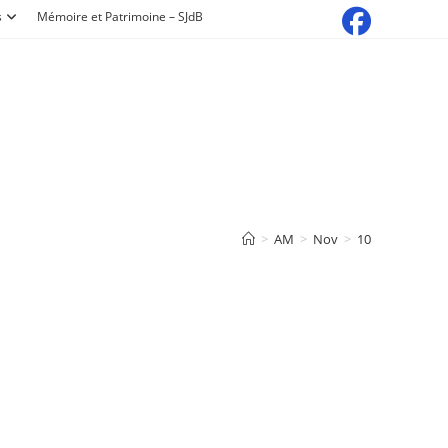
s
Mémoire et Patrimoine – SJdB
>
AM
>
Nov
>
10