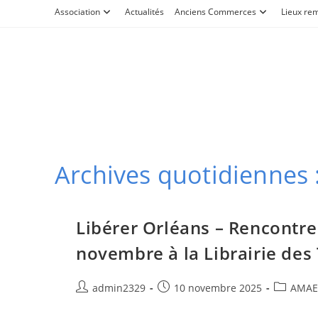
Skip
Association
Actualités
Anciens Commerces
Lieux re
to
content
Archives quotidiennes
Libérer Orléans – Rencontre 
novembre à la Librairie de
Auteur/autrice
Publication
Post
admin2329
10 novembre 2025
AMAE
de
publiée :
category:
la