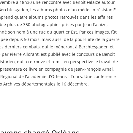
vembre à 18h30 une rencontre avec Benoît Falaize autour
publication :
à Berchtesgaden, les albums photos d'un médecin résistant"
reprend quatre albums photos retrouvés dans les affaires
emble plus de 350 photographies prises par Jean Falaize,
onné son nom à une rue du quartier Est. Par ces images, fût
ccupée depuis 50 mois, mais aussi de la poursuite de la guerre
 les derniers combats, qui le mèneront à Berchtesgaden et
é par Pierre Allorant, est publié avec le concours de Benoît
istorien, qui a retrouvé et remis en perspective le travail de
présentera ce livre en compagnie de Jean-François Arnal,
Régional de l'académie d'Orléans - Tours. Une conférence
aux Archives départementales le 16 décembre.
avons changé Orléans