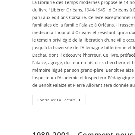
La Librairie des Temps modernes propose le 14 no
publication :
du livre "Libérer Orléans, 1944-1945 : d'Orléans 
paru aux éditions Corsaire. Ce livre exceptionnel 
familiales de la famille Falaize à Orléans. Il rass
médecin à l’hôpital d'Orléans et résistant, qui a d
le témoin privilégié de la libération d'une ville o
jusqu'à la traversée de l'Allemagne hitlérienne et
Dachau dont il découvre l'horreur. Ce livre, préfac
Falaize, agrégé, docteur en histoire, chercheur et h
mémoire légué par son grand-père. Benoît Falaize 
Inspecteur d'Académie et Inspecteur Pédagogique 
de Benoît Falaize et Pierre Allorant sera donnée 
Libérer
Continuer La Lecture
Orléans
–
Rencontre
Avec
Benoit
Falaize
Le
1989-2001 – Comment nous 
14