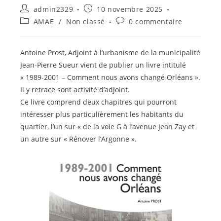
Auteur/autrice
Publication
admin2329
10 novembre 2025
de
publiée :
Post
Commentaires
AMAE
/
Non classé
0 commentaire
la
category:
de
publication :
la
publication :
Antoine Prost, Adjoint à l’urbanisme de la municipalité
Jean-Pierre Sueur vient de publier un livre intitulé
« 1989-2001 – Comment nous avons changé Orléans ».
Il y retrace sont activité d’adjoint.
Ce livre comprend deux chapitres qui pourront
intéresser plus particulièrement les habitants du
quartier, l’un sur « de la voie G à l’avenue Jean Zay et
un autre sur « Rénover l’Argonne ».