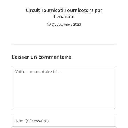
Circuit Tournicoti-Tournicotons par
Cénabum
3 septembre 2023
Laisser un commentaire
Comment
Enter
your