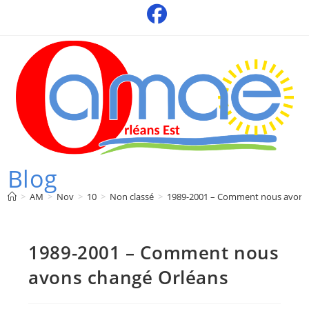
Skip
to
content
Blog
>
AM
>
Nov
>
10
>
Non classé
>
1989-2001 – Comment nous avons
1989-2001 – Comment nous
avons changé Orléans