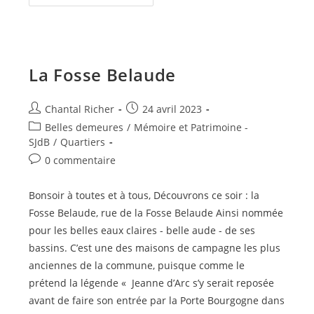
Courtil
Loison
La Fosse Belaude
Auteur/autrice
Publication
Chantal Richer
24 avril 2023
de
publiée :
Post
Belles demeures
/
Mémoire et Patrimoine -
la
category:
SJdB
/
Quartiers
publication :
Commentaires
0 commentaire
de
la
Bonsoir à toutes et à tous, Découvrons ce soir : la
publication :
Fosse Belaude, rue de la Fosse Belaude Ainsi nommée
pour les belles eaux claires - belle aude - de ses
bassins. C’est une des maisons de campagne les plus
anciennes de la commune, puisque comme le
prétend la légende « Jeanne d’Arc s’y serait reposée
avant de faire son entrée par la Porte Bourgogne dans