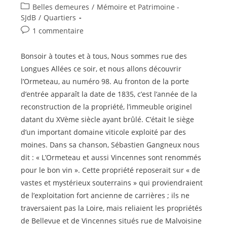
de
publiée :
Post
Belles demeures
/
Mémoire et Patrimoine -
la
category:
SJdB
/
Quartiers
publication :
Commentaires
1 commentaire
de
la
Bonsoir à toutes et à tous, Nous sommes rue des
publication :
Longues Allées ce soir, et nous allons découvrir
l’Ormeteau, au numéro 98. Au fronton de la porte
d’entrée apparaît la date de 1835, c’est l’année de la
reconstruction de la propriété, l’immeuble originel
datant du XVème siècle ayant brûlé. C’était le siège
d’un important domaine viticole exploité par des
moines. Dans sa chanson, Sébastien Gangneux nous
dit : « L’Ormeteau et aussi Vincennes sont renommés
pour le bon vin ». Cette propriété reposerait sur « de
vastes et mystérieux souterrains » qui proviendraient
de l’exploitation fort ancienne de carrières ; ils ne
traversaient pas la Loire, mais reliaient les propriétés
de Bellevue et de Vincennes situés rue de Malvoisine