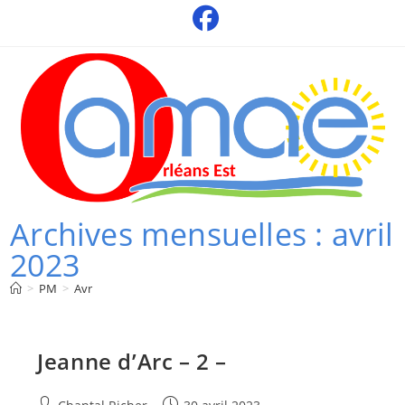
Skip
to
content
Archives mensuelles : avril
2023
>
PM
>
Avr
Jeanne d’Arc – 2 –
Auteur/autrice
Publication