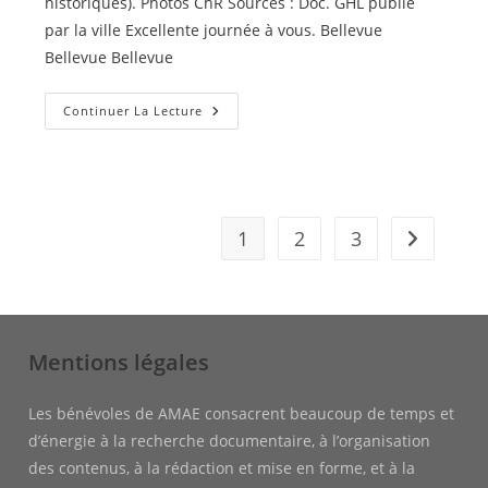
historiques). Photos ChR Sources : Doc. GHL publié
par la ville Excellente journée à vous. Bellevue
Bellevue Bellevue
Bellevue
Continuer La Lecture
1
2
3
Aller à la 
Mentions légales
Les bénévoles de AMAE consacrent beaucoup de temps et
d’énergie à la recherche documentaire, à l’organisation
des contenus, à la rédaction et mise en forme, et à la