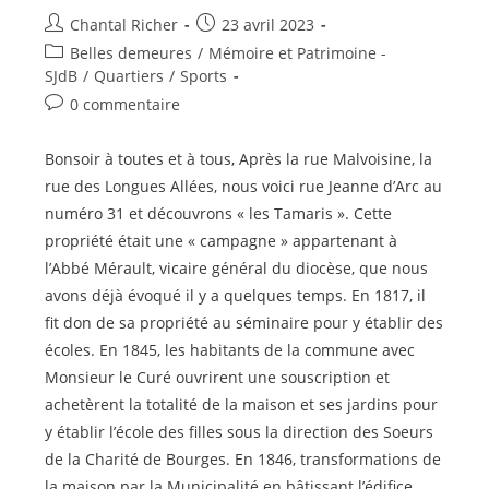
Auteur/autrice
Publication
Chantal Richer
23 avril 2023
de
publiée :
Post
Belles demeures
/
Mémoire et Patrimoine -
la
category:
SJdB
/
Quartiers
/
Sports
publication :
Commentaires
0 commentaire
de
la
Bonsoir à toutes et à tous, Après la rue Malvoisine, la
publication :
rue des Longues Allées, nous voici rue Jeanne d’Arc au
numéro 31 et découvrons « les Tamaris ». Cette
propriété était une « campagne » appartenant à
l’Abbé Mérault, vicaire général du diocèse, que nous
avons déjà évoqué il y a quelques temps. En 1817, il
fit don de sa propriété au séminaire pour y établir des
écoles. En 1845, les habitants de la commune avec
Monsieur le Curé ouvrirent une souscription et
achetèrent la totalité de la maison et ses jardins pour
y établir l’école des filles sous la direction des Soeurs
de la Charité de Bourges. En 1846, transformations de
la maison par la Municipalité en bâtissant l’édifice