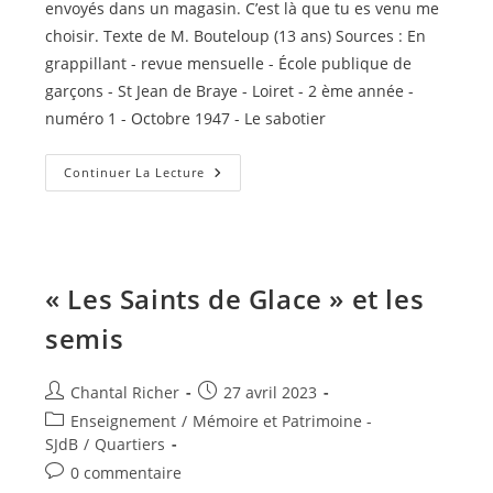
envoyés dans un magasin. C’est là que tu es venu me
choisir. Texte de M. Bouteloup (13 ans) Sources : En
grappillant - revue mensuelle - École publique de
garçons - St Jean de Braye - Loiret - 2 ème année -
numéro 1 - Octobre 1947 - Le sabotier
Histoire
Continuer La Lecture
De
Sabots
« Les Saints de Glace » et les
semis
Auteur/autrice
Publication
Chantal Richer
27 avril 2023
de
publiée :
Post
Enseignement
/
Mémoire et Patrimoine -
la
category:
SJdB
/
Quartiers
publication :
Commentaires
0 commentaire