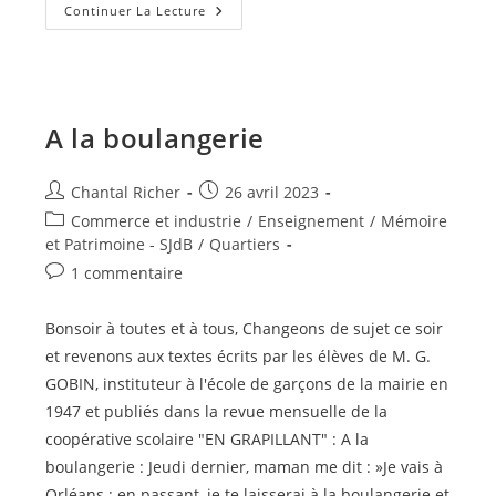
« Les
Continuer La Lecture
Saints
De
Glace »
Et
Les
Semis
A la boulangerie
Auteur/autrice
Publication
Chantal Richer
26 avril 2023
de
publiée :
Post
Commerce et industrie
/
Enseignement
/
Mémoire
la
category:
et Patrimoine - SJdB
/
Quartiers
publication :
Commentaires
1 commentaire
de
la
Bonsoir à toutes et à tous, Changeons de sujet ce soir
publication :
et revenons aux textes écrits par les élèves de M. G.
GOBIN, instituteur à l'école de garçons de la mairie en
1947 et publiés dans la revue mensuelle de la
coopérative scolaire "EN GRAPILLANT" : A la
boulangerie : Jeudi dernier, maman me dit : »Je vais à
Orléans ; en passant, je te laisserai à la boulangerie et