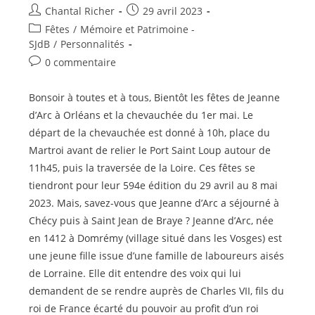
Auteur/autrice
Publication
Chantal Richer
29 avril 2023
de
publiée :
Post
Fêtes
/
Mémoire et Patrimoine -
la
category:
SJdB
/
Personnalités
publication :
Commentaires
0 commentaire
de
la
Bonsoir à toutes et à tous, Bientôt les fêtes de Jeanne
publication :
d’Arc à Orléans et la chevauchée du 1er mai. Le
départ de la chevauchée est donné à 10h, place du
Martroi avant de relier le Port Saint Loup autour de
11h45, puis la traversée de la Loire. Ces fêtes se
tiendront pour leur 594e édition du 29 avril au 8 mai
2023. Mais, savez-vous que Jeanne d’Arc a séjourné à
Chécy puis à Saint Jean de Braye ? Jeanne d’Arc, née
en 1412 à Domrémy (village situé dans les Vosges) est
une jeune fille issue d’une famille de laboureurs aisés
de Lorraine. Elle dit entendre des voix qui lui
demandent de se rendre auprès de Charles VII, fils du
roi de France écarté du pouvoir au profit d’un roi