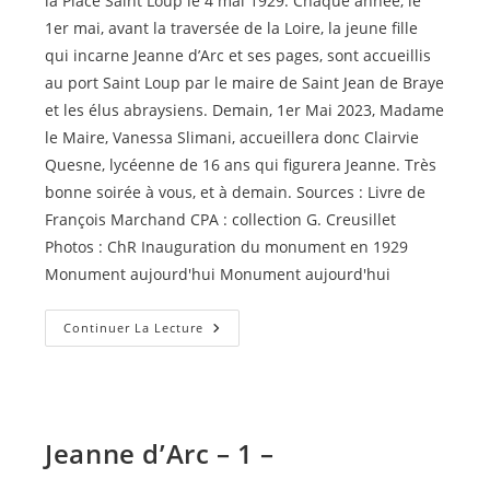
la Place Saint Loup le 4 mai 1929. Chaque année, le
1er mai, avant la traversée de la Loire, la jeune fille
qui incarne Jeanne d’Arc et ses pages, sont accueillis
au port Saint Loup par le maire de Saint Jean de Braye
et les élus abraysiens. Demain, 1er Mai 2023, Madame
le Maire, Vanessa Slimani, accueillera donc Clairvie
Quesne, lycéenne de 16 ans qui figurera Jeanne. Très
bonne soirée à vous, et à demain. Sources : Livre de
François Marchand CPA : collection G. Creusillet
Photos : ChR Inauguration du monument en 1929
Monument aujourd'hui Monument aujourd'hui
Jeanne
Continuer La Lecture
D’Arc
–
2
–
Jeanne d’Arc – 1 –