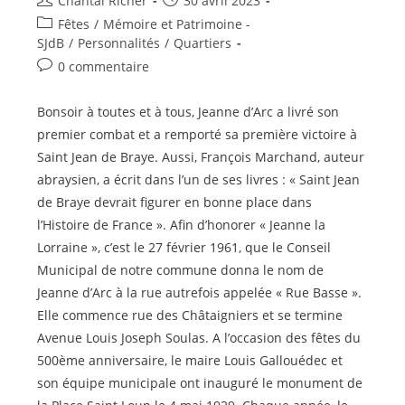
Chantal Richer
30 avril 2023
de
publiée :
Post
Fêtes
/
Mémoire et Patrimoine -
la
category:
SJdB
/
Personnalités
/
Quartiers
publication :
Commentaires
0 commentaire
de
la
Bonsoir à toutes et à tous, Jeanne d’Arc a livré son
publication :
premier combat et a remporté sa première victoire à
Saint Jean de Braye. Aussi, François Marchand, auteur
abraysien, a écrit dans l’un de ses livres : « Saint Jean
de Braye devrait figurer en bonne place dans
l’Histoire de France ». Afin d’honorer « Jeanne la
Lorraine », c’est le 27 février 1961, que le Conseil
Municipal de notre commune donna le nom de
Jeanne d’Arc à la rue autrefois appelée « Rue Basse ».
Elle commence rue des Châtaigniers et se termine
Avenue Louis Joseph Soulas. A l’occasion des fêtes du
500ème anniversaire, le maire Louis Gallouédec et
son équipe municipale ont inauguré le monument de