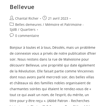
Bellevue
Auteur/autrice
Publication
Chantal Richer
21 avril 2023
de
publiée :
Post
Belles demeures
/
Mémoire et Patrimoine -
la
category:
SJdB
/
Quartiers
publication :
Commentaires
0 commentaire
de
la
Bonjour à toutes et à tous, Désolés, mais un problème
publication :
de connexion vous a privés de notre publication d’hier
soir. Nous restons dans la rue de Malvoisine pour
découvrir Bellevue, une propriété qui date également
de la Révolution. Elle faisait partie comme Vincennes
dont nous avons parlé mercredi soir, des belles villas
et châteaux où des familles nobles organisaient de
charmantes soirées qui étaient le rendez-vous de «
tout ce qui avait un nom, de l’esprit, du mérite, un
titre pour y être reçu ». (Abbé Patron - Recherches