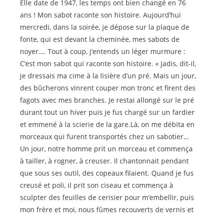
Elle date de 1947, les temps ont bien changé en 76
ans ! Mon sabot raconte son histoire. Aujourd’hui
mercredi, dans la soirée, je dépose sur la plaque de
fonte, qui est devant la cheminée, mes sabots de
noyer…. Tout à coup, j’entends un léger murmure :
C’est mon sabot qui raconte son histoire. « Jadis, dit-il,
je dressais ma cime à la lisière d’un pré. Mais un jour,
des bûcherons vinrent couper mon tronc et firent des
fagots avec mes branches. Je restai allongé sur le pré
durant tout un hiver puis je fus chargé sur un fardier
et emmené à la scierie de la gare.Là, on me débita en
morceaux qui furent transportés chez un sabotier…
Un jour, notre homme prit un morceau et commença
à tailler, à rogner, à creuser. Il chantonnait pendant
que sous ses outil, des copeaux filaient. Quand je fus
creusé et poli, il prit son ciseau et commença à
sculpter des feuilles de cerisier pour m’embellir, puis
mon frère et moi, nous fûmes recouverts de vernis et