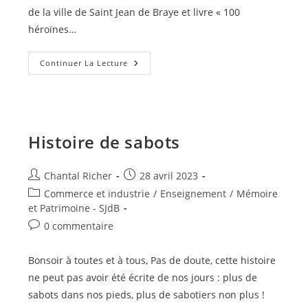
de la ville de Saint Jean de Braye et livre « 100
héroïnes…
Jeanne
Continuer La Lecture
D’Arc
–
1
–
Histoire de sabots
Auteur/autrice
Publication
Chantal Richer
28 avril 2023
de
publiée :
Post
Commerce et industrie
/
Enseignement
/
Mémoire
la
category:
et Patrimoine - SJdB
publication :
Commentaires
0 commentaire
de
la
Bonsoir à toutes et à tous, Pas de doute, cette histoire
publication :
ne peut pas avoir été écrite de nos jours : plus de
sabots dans nos pieds, plus de sabotiers non plus !