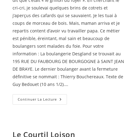
dit que c’était « le grillon du foyer ». En cherchant le
cri-cri, je soulevai quelques brins de cotrets et
j’aperçus des cafards qui se sauvaient. Je les tuai à
coups de morceau de bois. Mais, maman arriva et je
repartis content d’avoir vu travailler papa. Ce métier
est pénible, éreintant, mal sain et beaucoup de
boulangers sont malades du foie. Pour votre
information : La boulangerie Desgland se trouvait au
195 RUE DU FAUBOURG DE BOURGOGNE à SAINT JEAN
DE BRAYE. Le dernier boulanger avant la fermeture
définitive se nommait : Thierry Bouchereaux. Texte de
Guy Bedouet (10 ans 1/2).…
A
Continuer La Lecture
La
Boulangerie
Le Courtil Loison