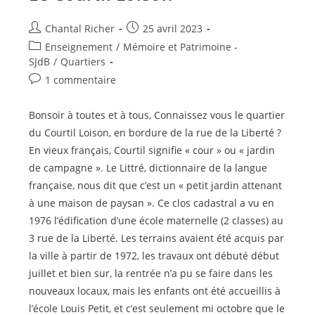
Auteur/autrice
Publication
Chantal Richer
25 avril 2023
de
publiée :
Post
Enseignement
/
Mémoire et Patrimoine -
la
category:
SJdB
/
Quartiers
publication :
Commentaires
1 commentaire
de
la
Bonsoir à toutes et à tous, Connaissez vous le quartier
publication :
du Courtil Loison, en bordure de la rue de la Liberté ?
En vieux français, Courtil signifie « cour » ou « jardin
de campagne ». Le Littré, dictionnaire de la langue
française, nous dit que c’est un « petit jardin attenant
à une maison de paysan ». Ce clos cadastral a vu en
1976 l’édification d’une école maternelle (2 classes) au
3 rue de la Liberté. Les terrains avaient été acquis par
la ville à partir de 1972, les travaux ont débuté début
juillet et bien sur, la rentrée n’a pu se faire dans les
nouveaux locaux, mais les enfants ont été accueillis à
l’école Louis Petit, et c’est seulement mi octobre que le