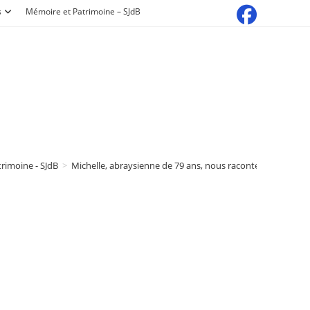
s
Mémoire et Patrimoine – SJdB
rimoine - SJdB
>
Michelle, abraysienne de 79 ans, nous raconte : les étrenn