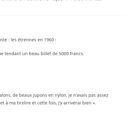
gory:
nte : les étrennes en 1960 :
me tendant un beau billet de 5000 francs,
lons, de beaux jupons en nylon, je n’avais pas assez
t à ma tirelire et cette fois, j’y arriverai bien ».