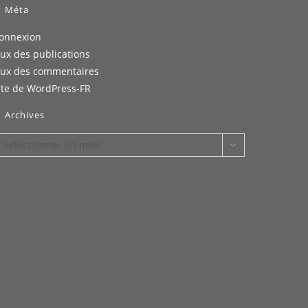
Méta
onnexion
lux des publications
lux des commentaires
ite de WordPress-FR
Archives
rchives
Sélectionner un mois