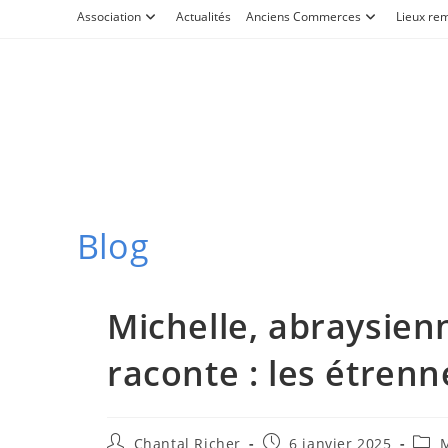
Skip
Association
Actualités
Anciens Commerces
Lieux re
to
content
Blog
Michelle, abraysien
raconte : les étrenn
Auteur/autrice
Publication
Post
Chantal Richer
6 janvier 2025
M