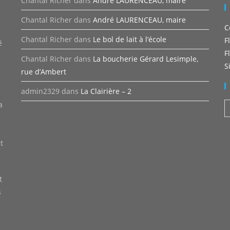
Chantal Richer
dans
André LAURENCEAU, maire
Chantal Richer
dans
André LAURENCEAU, maire
C
n
Chantal Richer
dans
Le bol de lait à l’école
F
é
F
Chantal Richer
dans
La boucherie Gérard Lesimple,
S
rue d’Ambert
admin2329
dans
La Clairière – 2
a
A
t
t
s