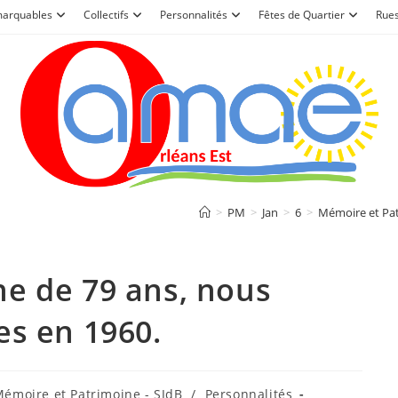
marquables
Collectifs
Personnalités
Fêtes de Quartier
Rue
>
PM
>
Jan
>
6
>
Mémoire et Pat
ne de 79 ans, nous
es en 1960.
émoire et Patrimoine - SJdB
/
Personnalités