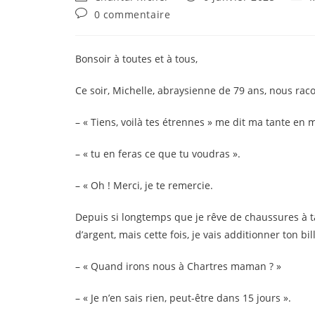
de
publiée :
cate
Commentaires
0 commentaire
la
de
publication :
la
publication :
Bonsoir à toutes et à tous,
Ce soir, Michelle, abraysienne de 79 ans, nous raco
– « Tiens, voilà tes étrennes » me dit ma tante en 
– «
tu en feras ce que tu voudras ».
– « Oh ! Merci, je te remercie.
Depuis si longtemps que je rêve de chaussures à ta
d’argent, mais cette fois, je vais additionner ton bille
– « Quand irons nous à Chartres maman ? »
– « Je n’en sais rien, peut-être dans 15 jours ».