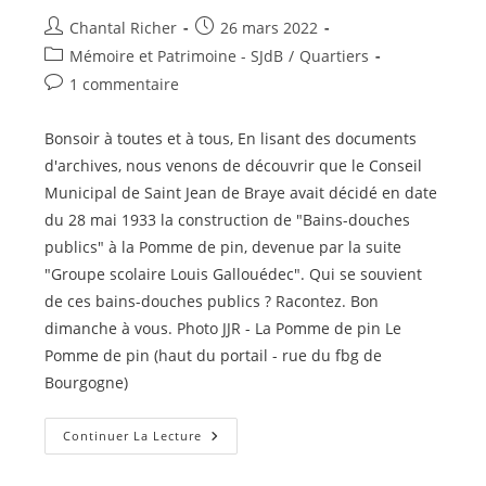
Auteur/autrice
Publication
Chantal Richer
26 mars 2022
de
publiée :
Post
Mémoire et Patrimoine - SJdB
/
Quartiers
la
category:
Commentaires
1 commentaire
publication :
de
la
Bonsoir à toutes et à tous, En lisant des documents
publication :
d'archives, nous venons de découvrir que le Conseil
Municipal de Saint Jean de Braye avait décidé en date
du 28 mai 1933 la construction de "Bains-douches
publics" à la Pomme de pin, devenue par la suite
"Groupe scolaire Louis Gallouédec". Qui se souvient
de ces bains-douches publics ? Racontez. Bon
dimanche à vous. Photo JJR - La Pomme de pin Le
Pomme de pin (haut du portail - rue du fbg de
Bourgogne)
Bains-
Continuer La Lecture
Douches
Publics