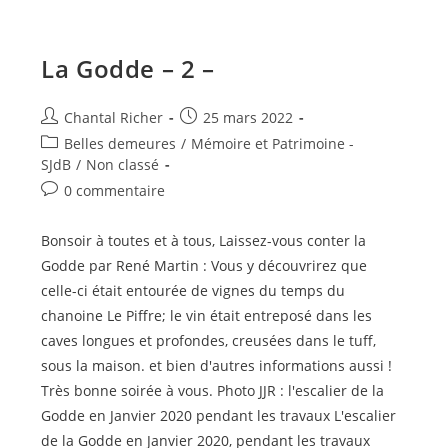
La Godde – 2 –
Auteur/autrice
Publication
Chantal Richer
25 mars 2022
de
publiée :
Post
Belles demeures
/
Mémoire et Patrimoine -
la
category:
SJdB
/
Non classé
publication :
Commentaires
0 commentaire
de
la
Bonsoir à toutes et à tous, Laissez-vous conter la
publication :
Godde par René Martin : Vous y découvrirez que
celle-ci était entourée de vignes du temps du
chanoine Le Piffre; le vin était entreposé dans les
caves longues et profondes, creusées dans le tuff,
sous la maison. et bien d'autres informations aussi !
Très bonne soirée à vous. Photo JJR : l'escalier de la
Godde en Janvier 2020 pendant les travaux L'escalier
de la Godde en Janvier 2020, pendant les travaux