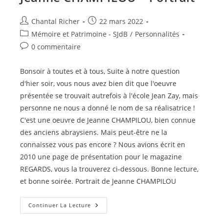
Auteur/autrice
Publication
Chantal Richer
22 mars 2022
de
publiée :
Post
Mémoire et Patrimoine - SJdB
/
Personnalités
la
category:
Commentaires
0 commentaire
publication :
de
la
Bonsoir à toutes et à tous, Suite à notre question
publication :
d'hier soir, vous nous avez bien dit que l'oeuvre
présentée se trouvait autrefois à l'école Jean Zay, mais
personne ne nous a donné le nom de sa réalisatrice !
C'est une oeuvre de Jeanne CHAMPILOU, bien connue
des anciens abraysiens. Mais peut-être ne la
connaissez vous pas encore ? Nous avions écrit en
2010 une page de présentation pour le magazine
REGARDS, vous la trouverez ci-dessous. Bonne lecture,
et bonne soirée. Portrait de Jeanne CHAMPILOU
Jeanne
Continuer La Lecture
CHAMPILOU
–