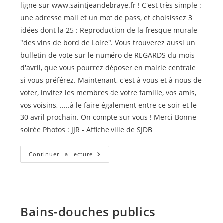
ligne sur www.saintjeandebraye.fr ! C'est très simple :
une adresse mail et un mot de pass, et choisissez 3
idées dont la 25 : Reproduction de la fresque murale
"des vins de bord de Loire". Vous trouverez aussi un
bulletin de vote sur le numéro de REGARDS du mois
d'avril, que vous pourrez déposer en mairie centrale
si vous préférez. Maintenant, c'est à vous et à nous de
voter, invitez les membres de votre famille, vos amis,
vos voisins, .....à le faire également entre ce soir et le
30 avril prochain. On compte sur vous ! Merci Bonne
soirée Photos : JJR - Affiche ville de SJDB
La
Continuer La Lecture
Fresque
Murale
Des
« Vins
Des
Bords
De
Bains-douches publics
Loire »