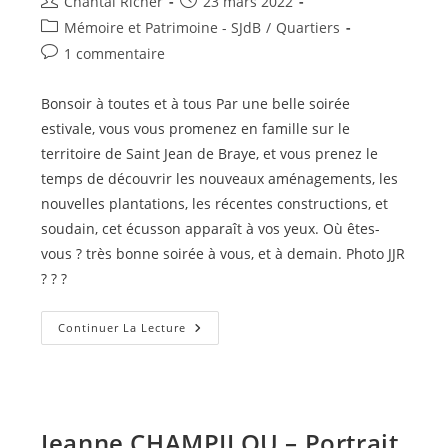
Auteur/autrice
Publication
Chantal Richer
23 mars 2022
de
publiée :
Post
Mémoire et Patrimoine - SJdB
/
Quartiers
la
category:
Commentaires
1 commentaire
publication :
de
la
Bonsoir à toutes et à tous Par une belle soirée
publication :
estivale, vous vous promenez en famille sur le
territoire de Saint Jean de Braye, et vous prenez le
temps de découvrir les nouveaux aménagements, les
nouvelles plantations, les récentes constructions, et
soudain, cet écusson apparaît à vos yeux. Où êtes-
vous ? très bonne soirée à vous, et à demain. Photo JJR
? ? ?
Où
Continuer La Lecture
Êtes
–
Vous
?
Jeanne CHAMPILOU – Portrait