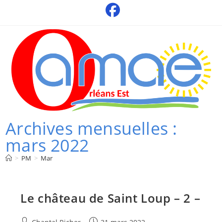
Skip
to
content
Archives mensuelles :
mars 2022
>
PM
>
Mar
Le château de Saint Loup – 2 –
Auteur/autrice
Publication