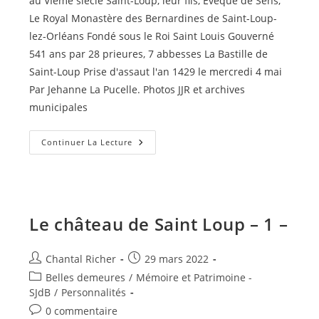
au VIème siècle Saint-Loup, leur fils, Evêque de Sens;
Le Royal Monastère des Bernardines de Saint-Loup-
lez-Orléans Fondé sous le Roi Saint Louis Gouverné
541 ans par 28 prieures, 7 abbesses La Bastille de
Saint-Loup Prise d'assaut l'an 1429 le mercredi 4 mai
Par Jehanne La Pucelle. Photos JJR et archives
municipales
Le
Continuer La Lecture
Château
De
Saint
Loup
–
2
–
Le château de Saint Loup – 1 –
Auteur/autrice
Publication
Chantal Richer
29 mars 2022
de
publiée :
Post
Belles demeures
/
Mémoire et Patrimoine -
la
category:
SJdB
/
Personnalités
publication :
Commentaires
0 commentaire