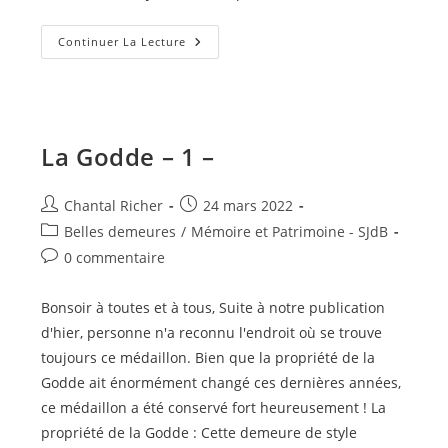
La
Continuer La Lecture
Godde
–
2
–
La Godde – 1 –
Auteur/autrice
Publication
Chantal Richer
24 mars 2022
de
publiée :
Post
Belles demeures
/
Mémoire et Patrimoine - SJdB
la
category:
Commentaires
0 commentaire
publication :
de
la
Bonsoir à toutes et à tous, Suite à notre publication
publication :
d'hier, personne n'a reconnu l'endroit où se trouve
toujours ce médaillon. Bien que la propriété de la
Godde ait énormément changé ces dernières années,
ce médaillon a été conservé fort heureusement ! La
propriété de la Godde : Cette demeure de style