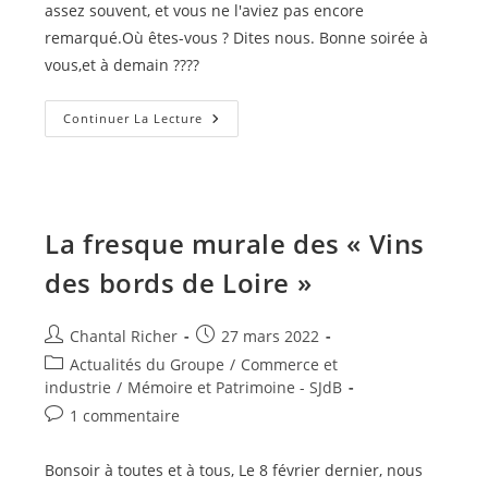
assez souvent, et vous ne l'aviez pas encore
remarqué.Où êtes-vous ? Dites nous. Bonne soirée à
vous,et à demain ????
Où
Continuer La Lecture
Se
Trouve
Ce
Médaillon
?
La fresque murale des « Vins
des bords de Loire »
Auteur/autrice
Publication
Chantal Richer
27 mars 2022
de
publiée :
Post
Actualités du Groupe
/
Commerce et
la
category:
industrie
/
Mémoire et Patrimoine - SJdB
publication :
Commentaires
1 commentaire
de
la
Bonsoir à toutes et à tous, Le 8 février dernier, nous
publication :