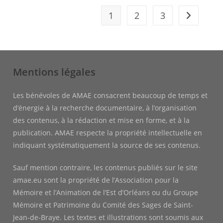
1
2
3
Aller à la 
Mentions légales
Les bénévoles de AMAE consacrent beaucoup de temps et
d’énergie à la recherche documentaire, à l’organisation
des contenus, à la rédaction et mise en forme, et à la
publication. AMAE respecte la propriété intellectuelle en
indiquant systématiquement la source de ses contenus.
Sauf mention contraire, les contenus publiés sur le site
amae.eu sont la propriété de l’Association pour la
Mémoire et l’Animation de l’Est d’Orléans ou du Groupe
Mémoire et Patrimoine du Comité des Sages de Saint-
Jean-de-Braye. Les textes et illustrations sont soumis aux