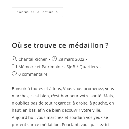
Le
Continuer La Lecture
Château
De
Saint
Loup
–
1
–
Où se trouve ce médaillon ?
Auteur/autrice
Publication
Chantal Richer
28 mars 2022
de
publiée :
Post
Mémoire et Patrimoine - SJdB
/
Quartiers
la
category:
Commentaires
0 commentaire
publication :
de
la
Bonsoir à toutes et à tous, Vous vous promenez, vous
publication :
marchez, c'est bien, c'est bon pour votre santé !Mais,
n'oubliez pas de tout regarder, à droite, à gauche, en
haut, en bas, afin de bien découvrir votre ville.
Aujourd'hui, vous marchez et soudain vos yeux se
portent sur ce médaillon. Pourtant, vous passez ici