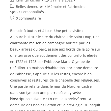
Chantal Richer
31 mars 2022
de
publiée :
Post
Belles demeures
/
Mémoire et Patrimoine -
la
category:
SJdB
/
Personnalités
publication :
Commentaires
0 commentaire
de
la
Bonsoir à toutes et à tous, Une petite visite :
publication :
Aujourd'hui, sur le site du château de Saint Loup, une
charmante maison de campagne abritée par les
beaux arbres du parc, assise aux bords de la Loire sur
une terrasse que soutiennent des contreforts élevés
en 1722 et 1723 par l'Abbesse Marie-Olympe de
Châtillon. La maison d'habitation, ancienne demeure
de l'abbesse, s'appuie sur les restes, encore bien
conservés et restaurés, de la chapelle des religieuses.
Une partie refaite dans le mur du Nord, encastre
dans son tympan une pierre où est gravée
l'inscription suivante : En ces lieux s'élevèrent La
demeure des nobles Betton et Sainte-Hagie Où naquit