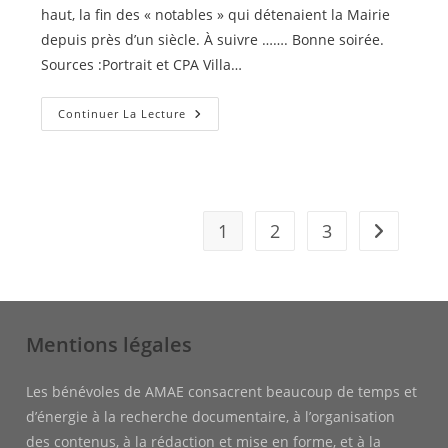
haut, la fin des « notables » qui détenaient la Mairie
depuis près d’un siècle. À suivre ……. Bonne soirée.
Sources :Portrait et CPA Villa…
Jules
Continuer La Lecture
GATELLIER
–
1
–
1
2
3
Aller à la 
Mentions légales
Les bénévoles de AMAE consacrent beaucoup de temps et
d’énergie à la recherche documentaire, à l’organisation
des contenus, à la rédaction et mise en forme, et à la