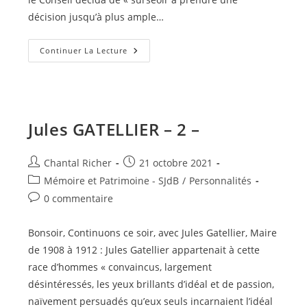
décision jusqu’à plus ample…
Emile
Continuer La Lecture
ROSSIGNOL
–
1
–
Jules GATELLIER – 2 –
Auteur/autrice
Publication
Chantal Richer
21 octobre 2021
de
publiée :
Post
Mémoire et Patrimoine - SJdB
/
Personnalités
la
category:
Commentaires
0 commentaire
publication :
de
la
Bonsoir, Continuons ce soir, avec Jules Gatellier, Maire
publication :
de 1908 à 1912 : Jules Gatellier appartenait à cette
race d’hommes « convaincus, largement
désintéressés, les yeux brillants d’idéal et de passion,
naïvement persuadés qu’eux seuls incarnaient l’idéal