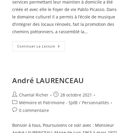
services permettant leur maintien à domicile a été
créée et avec elle le Foyer de vie Pablo Picasso. Dans
le domaine culturel il a permis à l’école de musique
d’intégrer des locaux rénovés, fait la promotion des
chemins piétonniers, a rassemblé la…
Marcel
Continuer La Lecture
JORIOT
André LAURENCEAU
Auteur/autrice
Publication
Chantal Richer
28 octobre 2021
de
publiée :
Post
Mémoire et Patrimoine - SJdB
/
Personnalités
la
category:
Commentaires
0 commentaire
publication :
de
la
Bonsoir à tous, Poursuivons ce soir avec : Monsieur
publication :
André LAURENCEAU, Maire de juin 1963 à mars 1971