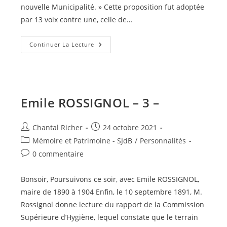
nouvelle Municipalité. » Cette proposition fut adoptée
par 13 voix contre une, celle de…
Emile
Continuer La Lecture
ROSSIGNOL
–
4
–
Emile ROSSIGNOL – 3 –
Auteur/autrice
Publication
Chantal Richer
24 octobre 2021
de
publiée :
Post
Mémoire et Patrimoine - SJdB
/
Personnalités
la
category:
Commentaires
0 commentaire
publication :
de
la
Bonsoir, Poursuivons ce soir, avec Emile ROSSIGNOL,
publication :
maire de 1890 à 1904 Enfin, le 10 septembre 1891, M.
Rossignol donne lecture du rapport de la Commission
Supérieure d’Hygiène, lequel constate que le terrain