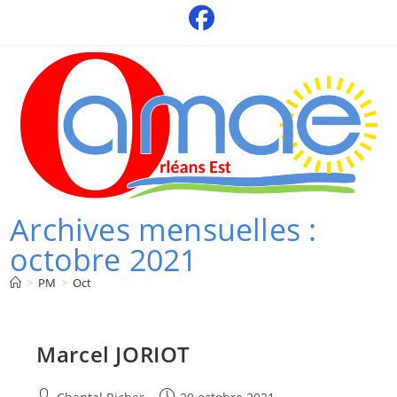
Skip
to
content
Archives mensuelles :
octobre 2021
>
PM
>
Oct
Marcel JORIOT
Auteur/autrice
Publication