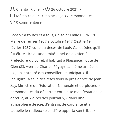
Auteur/autrice
Publication
Chantal Richer
26 octobre 2021
de
publiée :
Post
Mémoire et Patrimoine - SJdB
/
Personnalités
la
category:
Commentaires
0 commentaire
publication :
de
la
Bonsoir à toutes et à tous, Ce soir : Emile BERNON
publication :
Maire de février 1937 à octobre 1947 C’est le 19
février 1937, suite au décès de Louis Gallouédec qu’il
fut élu Maire à l’unanimité. Chef de division à la
Préfecture du Loiret, il habitait à Plaisance, route de
Gien (83, Avenue Charles Péguy). La même année, le
27 juin, entouré des conseillers municipaux, il
inaugura la salle des fêtes sous la présidence de Jean
Zay, Ministre de l’Education Nationale et de plusieurs
personnalités du département. Cette manifestation se
déroula, aux dires des journaux, « dans une
atmosphère de joie, d’entrain, de cordialité et à
laquelle le radieux soleil d’été apporta son tribut ».