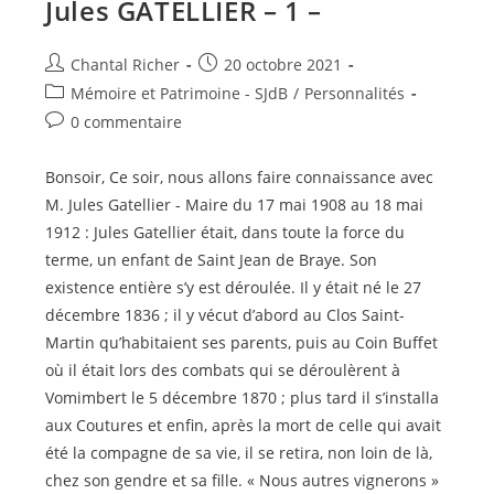
Jules GATELLIER – 1 –
Auteur/autrice
Publication
Chantal Richer
20 octobre 2021
de
publiée :
Post
Mémoire et Patrimoine - SJdB
/
Personnalités
la
category:
Commentaires
0 commentaire
publication :
de
la
Bonsoir, Ce soir, nous allons faire connaissance avec
publication :
M. Jules Gatellier - Maire du 17 mai 1908 au 18 mai
1912 : Jules Gatellier était, dans toute la force du
terme, un enfant de Saint Jean de Braye. Son
existence entière s’y est déroulée. Il y était né le 27
décembre 1836 ; il y vécut d’abord au Clos Saint-
Martin qu’habitaient ses parents, puis au Coin Buffet
où il était lors des combats qui se déroulèrent à
Vomimbert le 5 décembre 1870 ; plus tard il s’installa
aux Coutures et enfin, après la mort de celle qui avait
été la compagne de sa vie, il se retira, non loin de là,
chez son gendre et sa fille. « Nous autres vignerons »