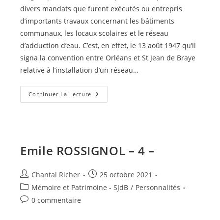
divers mandats que furent exécutés ou entrepris
d’importants travaux concernant les bâtiments
communaux, les locaux scolaires et le réseau
d’adduction d’eau. C’est, en effet, le 13 août 1947 qu’il
signa la convention entre Orléans et St Jean de Braye
relative à l’installation d’un réseau…
Emile
Continuer La Lecture
BERNON
Emile ROSSIGNOL – 4 –
Auteur/autrice
Publication
Chantal Richer
25 octobre 2021
de
publiée :
Post
Mémoire et Patrimoine - SJdB
/
Personnalités
la
category:
Commentaires
0 commentaire
publication :
de