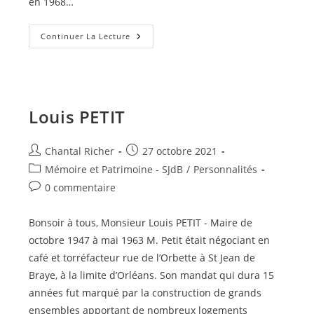
en 1968…
André
Continuer La Lecture
LAURENCEAU
Louis PETIT
Auteur/autrice
Publication
Chantal Richer
27 octobre 2021
de
publiée :
Post
Mémoire et Patrimoine - SJdB
/
Personnalités
la
category:
Commentaires
0 commentaire
publication :
de
la
Bonsoir à tous, Monsieur Louis PETIT - Maire de
publication :
octobre 1947 à mai 1963 M. Petit était négociant en
café et torréfacteur rue de l’Orbette à St Jean de
Braye, à la limite d’Orléans. Son mandat qui dura 15
années fut marqué par la construction de grands
ensembles apportant de nombreux logements