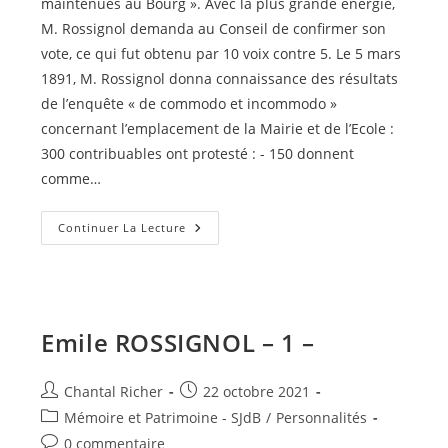
maintenues au Bourg ». Avec la plus grande énergie,
M. Rossignol demanda au Conseil de confirmer son
vote, ce qui fut obtenu par 10 voix contre 5. Le 5 mars
1891, M. Rossignol donna connaissance des résultats
de l’enquête « de commodo et incommodo »
concernant l’emplacement de la Mairie et de l’Ecole :
300 contribuables ont protesté : - 150 donnent
comme…
Emile
Continuer La Lecture
ROSSIGNOL
–
2
–
Emile ROSSIGNOL – 1 –
Auteur/autrice
Publication
Chantal Richer
22 octobre 2021
de
publiée :
Post
Mémoire et Patrimoine - SJdB
/
Personnalités
la
category:
Commentaires
0 commentaire