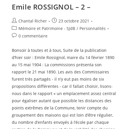
Emile ROSSIGNOL – 2 –
Auteur/autrice
Publication
Chantal Richer
23 octobre 2021
de
publiée :
Post
Mémoire et Patrimoine - SJdB
/
Personnalités
la
category:
Commentaires
0 commentaire
publication :
de
la
Bonsoir à toutes et à tous, Suite de la publication
publication :
d’hier soir : Emile Rossignol, maire du 14 février 1890
au 15 mai 1904 : La commissions présenta son
rapport le 21 mai 1890. Les avis des Commissaires
furent très partagés - il n’y eut pas moins de six
propositions différentes - car il fallait choisir, lisons-
nous dans le rapport « un emplacement assez central
pour égaliser autant que possible les distances des
points extrêmes de la Commune, tenir compte du
groupement des maisons qui est loin d’être régulier,
du nombre d’enfants envoyés à l’école par chaque